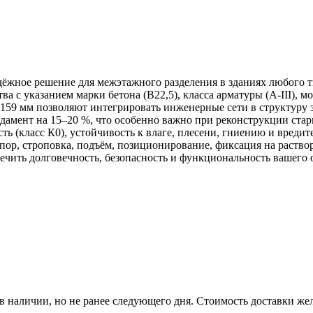
жное решение для межэтажного разделения в зданиях любого ти
а с указанием марки бетона (В22,5), класса арматуры (А‑III), 
 159 мм позволяют интегрировать инженерные сети в структуру
ндамент на 15–20 %, что особенно важно при реконструкции стар
 (класс К0), устойчивость к влаге, плесени, гниению и вредит
пор, строповка, подъём, позиционирование, фиксация на раство
чить долговечность, безопасность и функциональность вашего 
р в наличии, но не ранее следующего дня. Стоимость доставки жел