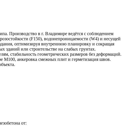
па. Производство в г. Владимире ведётся с соблюдением
морозостойкости (F150), водонепроницаемости (W4) и несущей
 здания, оптимизируя внутреннюю планировку и сокращая
ых зданий или строительстве на слабых грунтах.
елям, стабильность геометрических размеров без деформаций.
ре М100, анкеровка смежных плит и герметизация швов.
объекта.
езобетона от: