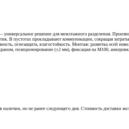
 универсальное решение для межэтажного разделения. Производ
стик. В пустотах прокладывают коммуникации, сокращая затраты
ость, огнезащита, влагостойкость. Монтаж: разметка осей ниве
краном, позиционирование (±2 мм), фиксация на М100, анкеровк
р в наличии, но не ранее следующего дня. Стоимость доставки жел