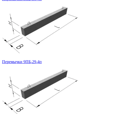
Перемычки 9ПБ-29-4п