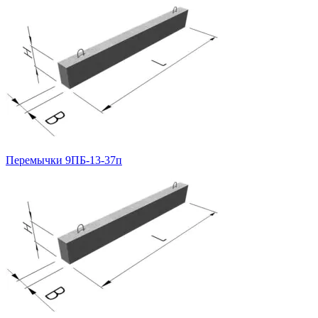
Перемычки 9ПБ-13-37п