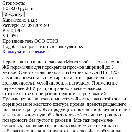
Стоимость:
1 028.00 руб/шт
В корзину
Характеристики:
Размеры
2220х120х190
Вес
0,130
V
0,050
Производитель
ООО СТИЗ
Подобрать и рассчитать в калькуляторе:
Калькулятор перемычек
Перемычки на окна от завода «Монострой» — это прочные
ЖБ перемычки для перекрытия проёмов шириной до 3
метров. Они изготавливаются из бетона класса В15–В20 с
армированием стальным каркасом, что гарантирует их
долговечность и устойчивость к нагрузкам. Применение
перемычек ЖБИ распространено в малоэтажном
строительстве и при реконструкции старых зданий.
Преимущества включают морозостойкость, влагостойкость и
формирование жёсткого контура проёма, предотвращающего
появление трещин. Вся продукция проходит виброуплотнение
и тепловлажностную обработку, что обеспечивает ровную
поверхность без пустот и раковин. Монтаж перемычек
бетонных выполняется с использованием спецтехники и
соблюдением правил опирания на кладку. Железобетонные