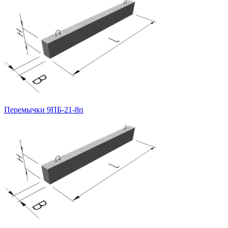
Перемычки 9ПБ-21-8п