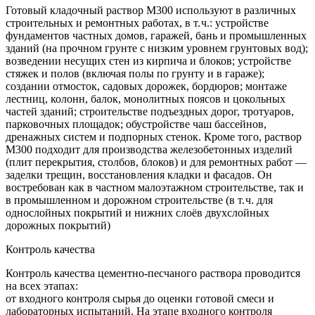
Готовый кладочный раствор М300 используют в различных
строительных и ремонтных работах, в т. ч.: устройстве
фундаментов частных домов, гаражей, бань и промышленных
зданий (на прочном грунте с низким уровнем грунтовых вод);
возведении несущих стен из кирпича и блоков; устройстве
стяжек и полов (включая полы по грунту и в гараже);
создании отмосток, садовых дорожек, бордюров; монтаже
лестниц, колонн, балок, монолитных поясов и цокольных
частей зданий; строительстве подъездных дорог, тротуаров,
парковочных площадок; обустройстве чаш бассейнов,
дренажных систем и подпорных стенок. Кроме того, раствор
М300 подходит для производства железобетонных изделий
(плит перекрытия, столбов, блоков) и для ремонтных работ —
заделки трещин, восстановления кладки и фасадов. Он
востребован как в частном малоэтажном строительстве, так и
в промышленном и дорожном строительстве (в т. ч. для
однослойных покрытий и нижних слоёв двухслойных
дорожных покрытий)
Контроль качества
Контроль качества цементно‑песчаного раствора проводится
на всех этапах:
от входного контроля сырья до оценки готовой смеси и
лабораторных испытаний. На этапе входного контроля