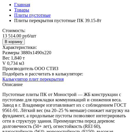
Главная
Товары
Плиты пустотные
Плиты перекрытия пустотные ПК 39.15-8т
Стоимость:
13 514.00 руб/шт
В корзину
Характеристики:
Размеры
3880х1490х220
Вес
1,840 т
V
0,734 м3
Производитель
ООО СТИЗ
Подобрать и рассчитать в калькуляторе:
Калькулятор плит перекрытия
Описание
Пустотные плиты ПК от Монострой — ЖБ конструкции с
пустотами для прокладки коммуникаций и снижения веса.
Завод в г. Владимире изготавливает их с соблюдением ГОСТ
9561‑91. Лёгкий вес (на 20–25 % меньше) снижает нагрузку на
фундамент, а продольные пустоты позволяют интегрировать
сети в структуру здания. Преимущества перед деревом:
долговечность (50+ лет), огнестойкость (REI 60),
влагостойкость (W4), морозостойкость (F150), высокая