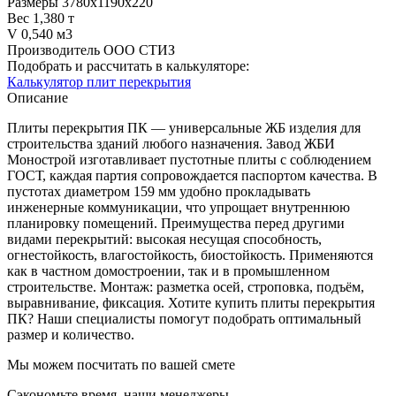
Размеры
3780х1190х220
Вес
1,380 т
V
0,540 м3
Производитель
ООО СТИЗ
Подобрать и рассчитать в калькуляторе:
Калькулятор плит перекрытия
Описание
Плиты перекрытия ПК — универсальные ЖБ изделия для
строительства зданий любого назначения. Завод ЖБИ
Монострой изготавливает пустотные плиты с соблюдением
ГОСТ, каждая партия сопровождается паспортом качества. В
пустотах диаметром 159 мм удобно прокладывать
инженерные коммуникации, что упрощает внутреннюю
планировку помещений. Преимущества перед другими
видами перекрытий: высокая несущая способность,
огнестойкость, влагостойкость, биостойкость. Применяются
как в частном домостроении, так и в промышленном
строительстве. Монтаж: разметка осей, строповка, подъём,
выравнивание, фиксация. Хотите купить плиты перекрытия
ПК? Наши специалисты помогут подобрать оптимальный
размер и количество.
Мы можем посчитать по вашей смете
Сэкономьте время, наши менеджеры