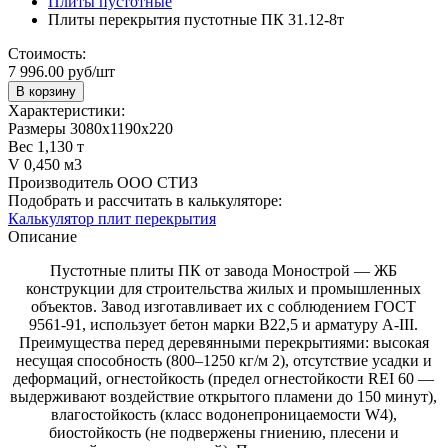
Плиты пустотные
Плиты перекрытия пустотные ПК 31.12-8т
Стоимость:
7 996.00 руб/шт
В корзину
Характеристики:
Размеры
3080х1190х220
Вес
1,130 т
V
0,450 м3
Производитель
ООО СТИЗ
Подобрать и рассчитать в калькуляторе:
Калькулятор плит перекрытия
Описание
Пустотные плиты ПК от завода Монострой — ЖБ
конструкции для строительства жилых и промышленных
объектов. Завод изготавливает их с соблюдением ГОСТ
9561‑91, использует бетон марки В22,5 и арматуру А‑III.
Преимущества перед деревянными перекрытиями: высокая
несущая способность (800–1250 кг/м 2), отсутствие усадки и
деформаций, огнестойкость (предел огнестойкости REI 60 —
выдерживают воздействие открытого пламени до 150 минут),
влагостойкость (класс водонепроницаемости W4),
биостойкость (не подвержены гниению, плесени и