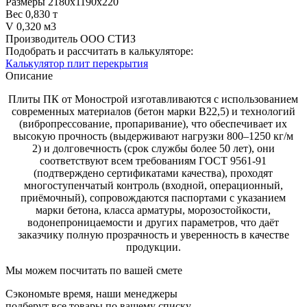
Размеры
2180х1190х220
Вес
0,830 т
V
0,320 м3
Производитель
ООО СТИЗ
Подобрать и рассчитать в калькуляторе:
Калькулятор плит перекрытия
Описание
Плиты ПК от Монострой изготавливаются с использованием
современных материалов (бетон марки В22,5) и технологий
(вибропрессование, пропаривание), что обеспечивает их
высокую прочность (выдерживают нагрузки 800–1250 кг/м
2) и долговечность (срок службы более 50 лет), они
соответствуют всем требованиям ГОСТ 9561‑91
(подтверждено сертификатами качества), проходят
многоступенчатый контроль (входной, операционный,
приёмочный), сопровождаются паспортами с указанием
марки бетона, класса арматуры, морозостойкости,
водонепроницаемости и других параметров, что даёт
заказчику полную прозрачность и уверенность в качестве
продукции.
Мы можем посчитать по вашей смете
Сэкономьте время, наши менеджеры
подберут все товары по вашему списку