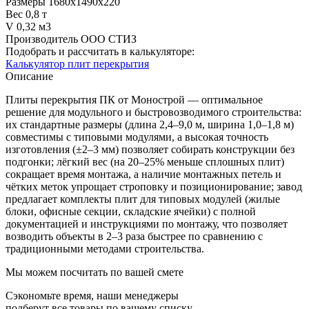
Размеры
1680х1490х220
Вес
0,8 т
V
0,32 м3
Производитель
ООО СТИЗ
Подобрать и рассчитать в калькуляторе:
Калькулятор плит перекрытия
Описание
Плиты перекрытия ПК от Монострой — оптимальное
решение для модульного и быстровозводимого строительства:
их стандартные размеры (длина 2,4–9,0 м, ширина 1,0–1,8 м)
совместимы с типовыми модулями, а высокая точность
изготовления (±2–3 мм) позволяет собирать конструкции без
подгонки; лёгкий вес (на 20–25% меньше сплошных плит)
сокращает время монтажа, а наличие монтажных петель и
чётких меток упрощает строповку и позиционирование; завод
предлагает комплекты плит для типовых модулей (жилые
блоки, офисные секции, складские ячейки) с полной
документацией и инструкциями по монтажу, что позволяет
возводить объекты в 2–3 раза быстрее по сравнению с
традиционными методами строительства.
Мы можем посчитать по вашей смете
Сэкономьте время, наши менеджеры
подберут все товары по вашему списку