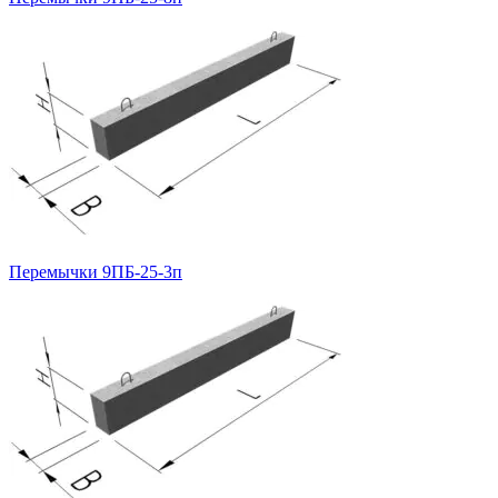
Перемычки 9ПБ-25-3п