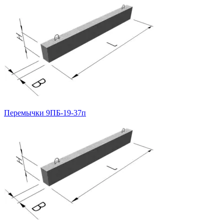
Перемычки 9ПБ-19-37п