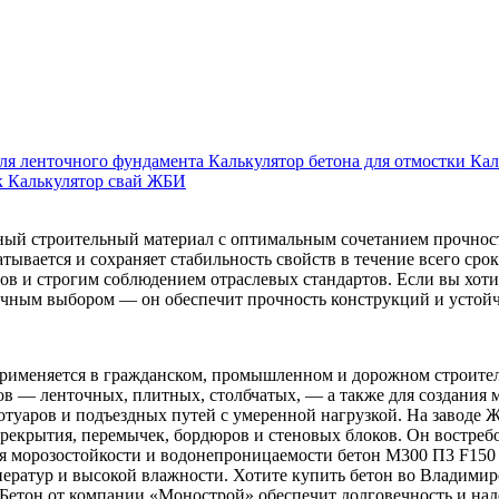
для ленточного фундамента
Калькулятор бетона для отмостки
Кал
к
Калькулятор свай ЖБИ
й строительный материал с оптимальным сочетанием прочности
атывается и сохраняет стабильность свойств в течение всего с
в и строгим соблюдением отраслевых стандартов. Если вы хоти
ичным выбором — он обеспечит прочность конструкций и устойч
именяется в гражданском, промышленном и дорожном строитель
в — ленточных, плитных, столбчатых, — а также для создания 
ротуаров и подъездных путей с умеренной нагрузкой. На заводе
рекрытия, перемычек, бордюров и стеновых блоков. Он востребов
аря морозостойкости и водонепроницаемости бетон М300 П3 F15
ператур и высокой влажности. Хотите купить бетон во Владимир
Бетон от компании «Монострой» обеспечит долговечность и на