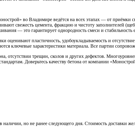
нострой» во Владимире ведётся на всех этапах — от приёмки сы
ают свежесть цемента, фракцию и чистоту заполнителей (щебня 
шивания — это гарантирует однородность смеси и стабильность 
ки оценивают пластичность, удобоукладываемость и отсутствие
ются ключевые характеристики материала. Все партии сопровож
она, отсутствии трещин, сколов и других дефектов. Многоуровн
тандартам. Доверьтесь качеству бетона от компании «Моностро
р в наличии, но не ранее следующего дня. Стоимость доставки жел