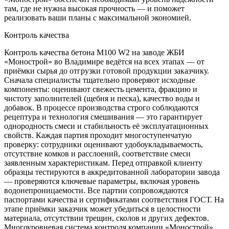
там, где не нужна высокая прочность — и поможет
реализовать ваши планы с максимальной экономией.
Контроль качества
Контроль качества бетона М100 W2 на заводе ЖБИ
«Монострой» во Владимире ведётся на всех этапах — от
приёмки сырья до отгрузки готовой продукции заказчику.
Сначала специалисты тщательно проверяют исходные
компоненты: оценивают свежесть цемента, фракцию и
чистоту заполнителей (щебня и песка), качество воды и
добавок. В процессе производства строго соблюдаются
рецептура и технология смешивания — это гарантирует
однородность смеси и стабильность её эксплуатационных
свойств. Каждая партия проходит многоступенчатую
проверку: сотрудники оценивают удобоукладываемость,
отсутствие комков и расслоений, соответствие смеси
заявленным характеристикам. Перед отправкой клиенту
образцы тестируются в аккредитованной лаборатории завода
— проверяются ключевые параметры, включая уровень
водонепроницаемости. Все партии сопровождаются
паспортами качества и сертификатами соответствия ГОСТ. На
этапе приёмки заказчик может убедиться в целостности
материала, отсутствии трещин, сколов и других дефектов.
Многоуровневая система контроля компании «Монострой»