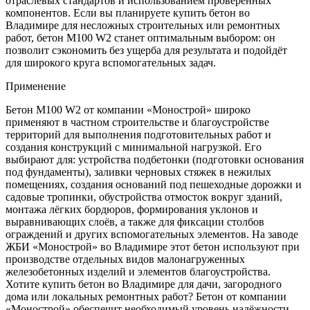
отраслевых стандартов и использованием проверенных
компонентов. Если вы планируете купить бетон во
Владимире для несложных строительных или ремонтных
работ, бетон М100 W2 станет оптимальным выбором: он
позволит сэкономить без ущерба для результата и подойдёт
для широкого круга вспомогательных задач.
Применение
Бетон М100 W2 от компании «Монострой» широко
применяют в частном строительстве и благоустройстве
территорий для выполнения подготовительных работ и
создания конструкций с минимальной нагрузкой. Его
выбирают для: устройства подбетонки (подготовки основания
под фундаменты), заливки черновых стяжек в нежилых
помещениях, создания оснований под пешеходные дорожки и
садовые тропинки, обустройства отмосток вокруг зданий,
монтажа лёгких бордюров, формирования уклонов и
выравнивающих слоёв, а также для фиксации столбов
ограждений и других вспомогательных элементов. На заводе
ЖБИ «Монострой» во Владимире этот бетон используют при
производстве отдельных видов малонагруженных
железобетонных изделий и элементов благоустройства.
Хотите купить бетон во Владимире для дачи, загородного
дома или локальных ремонтных работ? Бетон от компании
«Монострой» обеспечит необходимый уровень надёжности