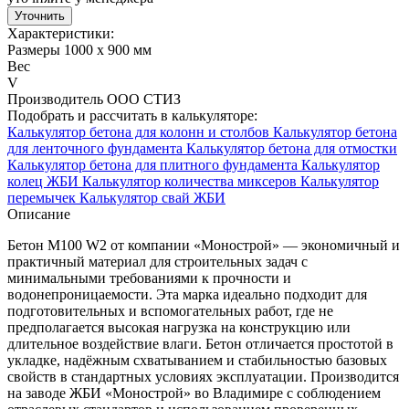
Уточнить
Характеристики:
Размеры
1000 х 900 мм
Вес
V
Производитель
ООО СТИЗ
Подобрать и рассчитать в калькуляторе:
Калькулятор бетона для колонн и столбов
Калькулятор бетона
для ленточного фундамента
Калькулятор бетона для отмостки
Калькулятор бетона для плитного фундамента
Калькулятор
колец ЖБИ
Калькулятор количества миксеров
Калькулятор
перемычек
Калькулятор свай ЖБИ
Описание
Бетон М100 W2 от компании «Монострой» — экономичный и
практичный материал для строительных задач с
минимальными требованиями к прочности и
водонепроницаемости. Эта марка идеально подходит для
подготовительных и вспомогательных работ, где не
предполагается высокая нагрузка на конструкцию или
длительное воздействие влаги. Бетон отличается простотой в
укладке, надёжным схватыванием и стабильностью базовых
свойств в стандартных условиях эксплуатации. Производится
на заводе ЖБИ «Монострой» во Владимире с соблюдением