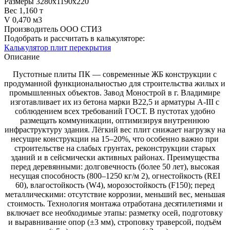
Размеры
3280х1190х220
Вес
1,160 т
V
0,470 м3
Производитель
ООО СТИЗ
Подобрать и рассчитать в калькуляторе:
Калькулятор плит перекрытия
Описание
Пустотные плиты ПК — современные ЖБ конструкции с
продуманной функциональностью для строительства жилых и
промышленных объектов. Завод Монострой в г. Владимире
изготавливает их из бетона марки В22,5 и арматуры А‑III с
соблюдением всех требований ГОСТ. В пустотах удобно
размещать коммуникации, оптимизируя внутреннюю
инфраструктуру здания. Лёгкий вес плит снижает нагрузку на
несущие конструкции на 15–20%, что особенно важно при
строительстве на слабых грунтах, реконструкции старых
зданий и в сейсмически активных районах. Преимущества
перед деревянными: долговечность (более 50 лет), высокая
несущая способность (800–1250 кг/м 2), огнестойкость (REI
60), влагостойкость (W4), морозостойкость (F150); перед
металлическими: отсутствие коррозии, меньший вес, меньшая
стоимость. Технология монтажа отработана десятилетиями и
включает все необходимые этапы: разметку осей, подготовку
и выравнивание опор (±3 мм), строповку траверсой, подъём